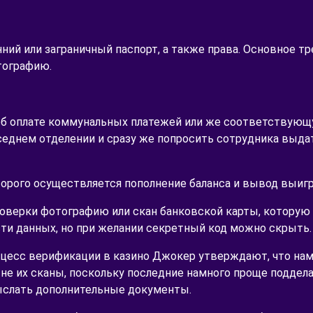
ний или заграничный паспорт, а также права. Основное т
тографию.
б оплате коммунальных платежей или же соответствующую
оседнем отделении и сразу же попросить сотрудника вы
орого осуществляется пополнение баланса и вывод выиг
оверки фотографию или скан банковской карты, которую 
ти данных, но при желании секретный код можно скрыть.
цесс верификации в казино Джокер утверждают, что нам
не их сканы, поскольку последние намного проще поддела
выслать дополнительные документы.