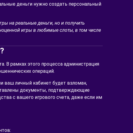
еальные деньги нужно создать персональный
ры на реальные деньги, но и получить
олноценной игры в любимые слоты, в том числе
а?
та. В рамках этого процесса администрация
ошеннических операций.
ли ваш личный кабинет будет взломан,
доставлены документы, подтверждающие
ства с вашего игрового счета, даже если им
нтов: