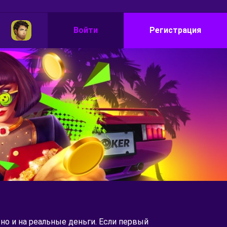
Войти
Регистрация
но и на реальные деньги. Если первый