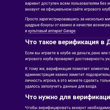
вариант доступен всем пользователям без и
аккаунт на официальном сайте игрового клуб
Просто зарегистрировавшись за несколько мин
щедрые бонусы от казино в качестве вознагра
в
культовый аппарат Garage
.
Что такое верификация в Д
Если вы играете в клубе на деньги, рано ил
игрового клуба проверяет достоверность ук
К тому же, верификация помогает клиентам 
администрация казино заметит подозритель
личность игрока, а это можете сделать тол
удалось заполучить данные для входа.
Что нужно для верификаци
Чтобы верифицировать аккаунт необходимо