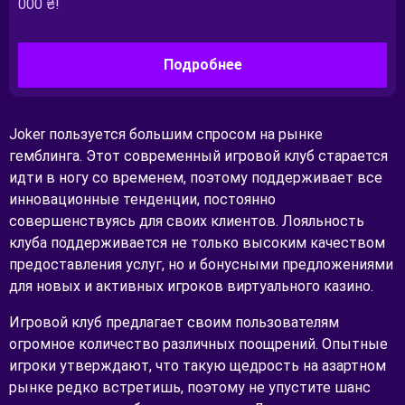
000 ₴!
Подробнее
Joker пользуется большим спросом на рынке
гемблинга. Этот современный игровой клуб старается
идти в ногу со временем, поэтому поддерживает все
инновационные тенденции, постоянно
совершенствуясь для своих клиентов. Лояльность
клуба поддерживается не только высоким качеством
предоставления услуг, но и бонусными предложениями
для новых и активных игроков виртуального казино.
Игровой клуб предлагает своим пользователям
огромное количество различных поощрений. Опытные
игроки утверждают, что такую щедрость на азартном
рынке редко встретишь, поэтому не упустите шанс