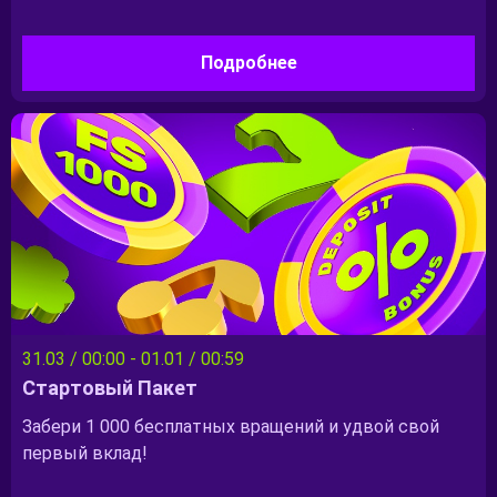
Подробнее
31.03 / 00:00 - 01.01 / 00:59
Стартовый Пакет
Забери 1 000 бесплатных вращений и удвой свой
первый вклад!