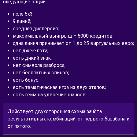
следующие опции:
поле 5х3;
9 линий;
средняя дисперсия;
максимальный выигрыш – 5000 кредитов;
одна линия принимает от 1 до 25 виртуальных евро;
нет джек-пота;
есть дикий знак;
нет символа разброса;
нет бесплатных спинов;
есть бонус;
есть тематическая игра из двух этапов;
есть гейм на удвоение шансов.
Действует двухсторонняя схема зачёта
результативных комбинаций: от первого барабана и
от пятого.