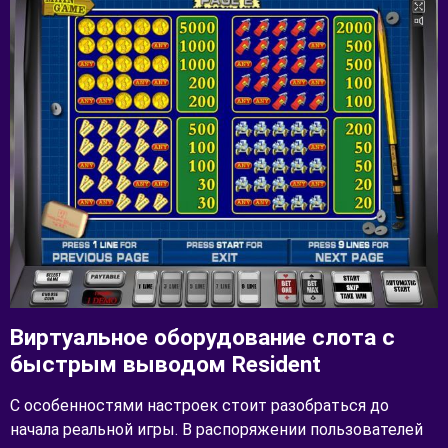
Виртуальное оборудование слота с
быстрым выводом Resident
С особенностями настроек стоит разобраться до
начала реальной игры. В распоряжении пользователей