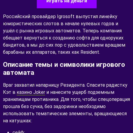
Играть на деньги
Российский провайдер Igrosoft выпустил линейку
юмористических слотов в начале нулевых годов и
ушёл с рынка игровых автоматов. Теперь компания
обещает вернуться к созданию софта для одноруких
бандитов, а мы до сих пор с удовольствием вращаем
барабаны их аппаратов, таких как Resident.
Описание темы и символики игрового
автомата
Враг захватил напарницу Резидента. Спасите радистку
Кэт в
казино Joker
и нанесите ущерб подземным
хранилищам противника. Для того, чтобы спецоперация
прошла без сучка, без задоринки необходимо
использовать тематические элементы, вращающиеся
на катушках:
сейф;